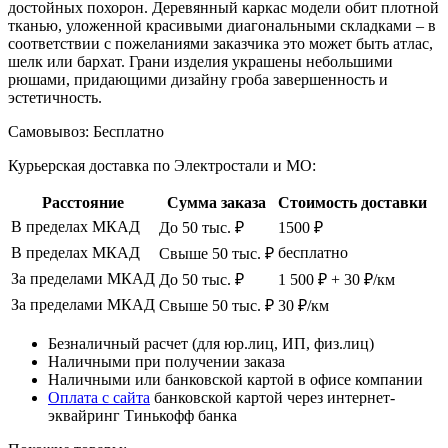
достойных похорон. Деревянный каркас модели обит плотной
тканью, уложенной красивыми диагональными складками – в
соответствии с пожеланиями заказчика это может быть атлас,
шелк или бархат. Грани изделия украшены небольшими
рюшами, придающими дизайну гроба завершенность и
эстетичность.
Самовывоз:
Бесплатно
Курьерская доставка по Электростали и МО:
Расстояние
Сумма заказа
Стоимость доставки
В пределах МКАД
До 50 тыс. ₽
1500 ₽
В пределах МКАД
бесплатно
Свыше 50 тыс. ₽
За пределами МКАД
До 50 тыс. ₽
1 500 ₽ + 30 ₽/км
За пределами МКАД
Свыше 50 тыс. ₽
30 ₽/км
Безналичный расчет (для юр.лиц, ИП, физ.лиц)
Наличными при получении заказа
Наличными или банковской картой в офисе компании
Оплата с сайта
банковской картой через интернет-
эквайринг Тинькофф банка