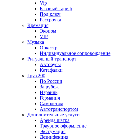
Vip
Базовый тариф
Под ключ
Рассрочка
Кремация
Эконом
VIP
Музыка
Оркестр
Индивидуальное сопровождение
Ритуальный транспорт
Автобусы
Катафалки
Груз 200
По России
За рубеж
Израиль
Германия
Самолетом
Автотранспортом
Дополнительные услуги
Аренда шатра
Траурное оформление
Эксгумация
Дезинфекция