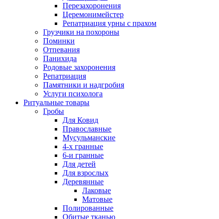
Перезахоронения
Церемонимейстер
Репатриация урны с прахом
Грузчики на похороны
Поминки
Отпевания
Панихида
Родовые захоронения
Репатриация
Памятники и надгробия
Услуги психолога
Ритуальные товары
Гробы
Для Ковид
Православные
Мусульманские
4-х гранные
6-и гранные
Для детей
Для взрослых
Деревянные
Лаковые
Матовые
Полированные
Обитые тканью