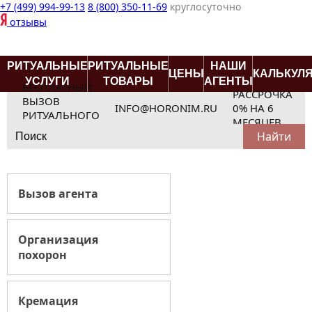
+7 (499) 994-99-13
8 (800) 350-11-69
круглосуточно
отзывы
РИТУАЛЬНЫЕ
РИТУАЛЬНЫЕ
НАШИ
ЦЕНЫ
КАЛЬКУЛ
УСЛУГИ
ТОВАРЫ
АГЕНТЫ
БЕСПЛАТНЫЙ
РАССРОЧКА
ВЫЗОВ
INFO@HORONIM.RU
0% НА 6
РИТУАЛЬНОГО
МЕСЯЦЕВ
Search
АГЕНТА
for:
Вызов агента
Организация
похорон
Кремация