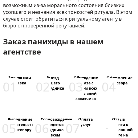
возможным из-за морального состояния близких
усопшего и незнания всех тонкостей ритуала. В этом
случае стоит обратиться к ритуальному агенту в
бюро с проверенной репутацией.
Заказ панихиды в нашем
агентстве
Звонок или
Выезд
Обсуждение
Оформление
заявка
нашего
заказа с
договора
сотрудника
учетом всех
пожеланий
заказчика
Выполнение
Сопровождение
Оплата
Отзыв
обязательств
аккредитованным
услуг
клиента о
по договору
сотрудником
проделанной
на всем
работе на