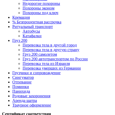
Недорогие похороны
Похороны эконом
Похороны под ключ
Кремация
% Безпроцентная рассрочка
Ритуальный транспорт
Автобусы
Катафалки
Груз 200
Перевозка тела в другой город
Перевозка тела в другую страну
Груз 200 самолетом
Груз 200 автотранспортом по России
Перевозка тела из Израиля
Перевозка умерших из Германии
Грузчики и сопровождение
Сингуматор
Отпевание
Поминки
Панихида
Родовые захоронения
Аренда шатра
Траурное оформление
Сертификат соответствия