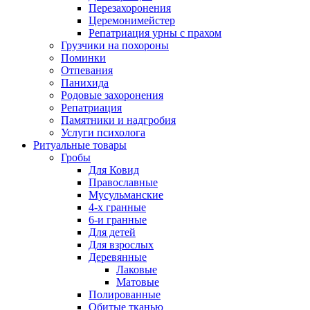
Перезахоронения
Церемонимейстер
Репатриация урны с прахом
Грузчики на похороны
Поминки
Отпевания
Панихида
Родовые захоронения
Репатриация
Памятники и надгробия
Услуги психолога
Ритуальные товары
Гробы
Для Ковид
Православные
Мусульманские
4-х гранные
6-и гранные
Для детей
Для взрослых
Деревянные
Лаковые
Матовые
Полированные
Обитые тканью