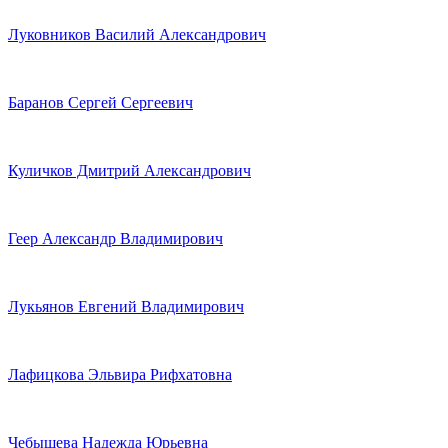
Луковников Василий Александрович
Баранов Сергей Сергеевич
Куличков Дмитрий Александрович
Геер Александр Владимирович
Лукьянов Евгений Владимирович
Лафицкова Эльвира Рифхатовна
Чебышева Надежда Юрьевна