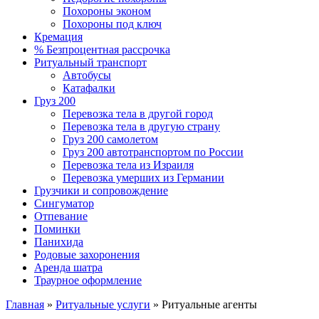
Похороны эконом
Похороны под ключ
Кремация
% Безпроцентная рассрочка
Ритуальный транспорт
Автобусы
Катафалки
Груз 200
Перевозка тела в другой город
Перевозка тела в другую страну
Груз 200 самолетом
Груз 200 автотранспортом по России
Перевозка тела из Израиля
Перевозка умерших из Германии
Грузчики и сопровождение
Сингуматор
Отпевание
Поминки
Панихида
Родовые захоронения
Аренда шатра
Траурное оформление
Главная
»
Ритуальные услуги
»
Ритуальные агенты