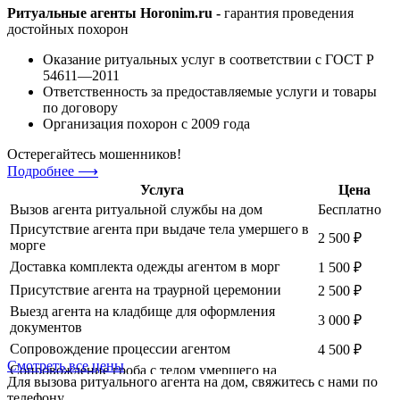
Ритуальные агенты Horonim.ru -
гарантия проведения
достойных похорон
Оказание ритуальных услуг в соответствии с ГОСТ Р
54611—2011
Ответственность за предоставляемые услуги и товары
по договору
Организация похорон с 2009 года
Остерегайтесь мошенников!
Подробнее ⟶
Услуга
Цена
Вызов агента ритуальной службы на дом
Бесплатно
Присутствие агента при выдаче тела умершего в
2 500 ₽
морге
Доставка комплекта одежды агентом в морг
1 500 ₽
Присутствие агента на траурной церемонии
2 500 ₽
Выезд агента на кладбище для оформления
3 000 ₽
документов
Сопровождение процессии агентом
4 500 ₽
Смотреть все цены
Сопровождение гроба с телом умершего на
Для вызова ритуального агента на дом,
свяжитесь с нами по
кремацию без родственников, оформление
8 000 ₽
телефону