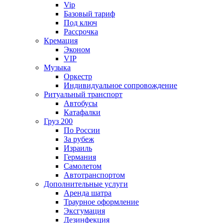
Vip
Базовый тариф
Под ключ
Рассрочка
Кремация
Эконом
VIP
Музыка
Оркестр
Индивидуальное сопровождение
Ритуальный транспорт
Автобусы
Катафалки
Груз 200
По России
За рубеж
Израиль
Германия
Самолетом
Автотранспортом
Дополнительные услуги
Аренда шатра
Траурное оформление
Эксгумация
Дезинфекция