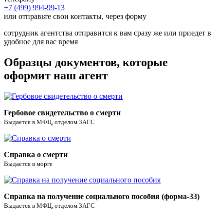
документов, получение урны с прахом
+7 (499) 994-99-13
Комплекс услуг по подготовке праха к от правке,
или отправьте свои контакты, через форму
4 000 ₽
включая акт о невложении
Сдача/получение транспортировочного объекта/
сотрудник агентства отправится к вам сразу же или приедет в
12 500 ₽
ящика на/из терминала аэропорта
удобное для вас время
Получение врачебного свидетельства о смерти и
1 500 ₽
доставка заказчику
Образцы документов, которые
Получение гербового свидетельства о смерти и
оформит наш агент
1 500 ₽
доставка заказчику
Курьерские услуги и оформление документов в
1 500 ₽
морге
Организация перевода паспорта иностранных
Гербовое свидетельство о смерти
2 800 ₽
граждан
Выдается в МФЦ, отделом ЗАГС
Оформление и получение документов для
перевозки гроба в другой город/страну ближнего
2 200 ₽
зарубежья
Справка о смерти
Оформление и получение документов для
8 000 ₽
Выдается в морге
перевозки гроба в страну дальнего зарубежья
Оформление заказа на приобретение предметов
1 000 ₽
ритуала
Оформление заказа на доставку предметов
Справка на получение социального пособия (форма-33)
1 000 ₽
ритуала
Выдается в МФЦ, отделом ЗАГС
Оформление заказа на катафальные и