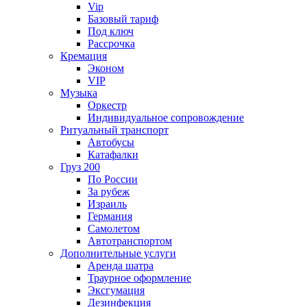
Vip
Базовый тариф
Под ключ
Рассрочка
Кремация
Эконом
VIP
Музыка
Оркестр
Индивидуальное сопровождение
Ритуальный транспорт
Автобусы
Катафалки
Груз 200
По России
За рубеж
Израиль
Германия
Самолетом
Автотранспортом
Дополнительные услуги
Аренда шатра
Траурное оформление
Эксгумация
Дезинфекция