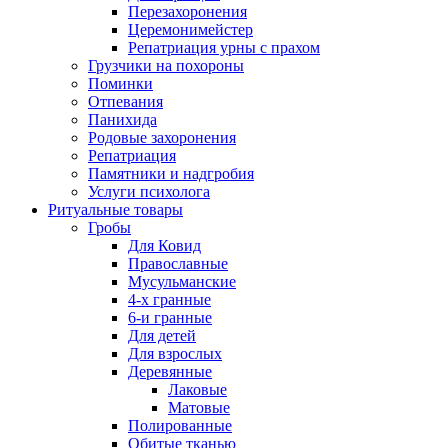
Перезахоронения
Церемонимейстер
Репатриация урны с прахом
Грузчики на похороны
Поминки
Отпевания
Панихида
Родовые захоронения
Репатриация
Памятники и надгробия
Услуги психолога
Ритуальные товары
Гробы
Для Ковид
Православные
Мусульманские
4-х гранные
6-и гранные
Для детей
Для взрослых
Деревянные
Лаковые
Матовые
Полированные
Обитые тканью