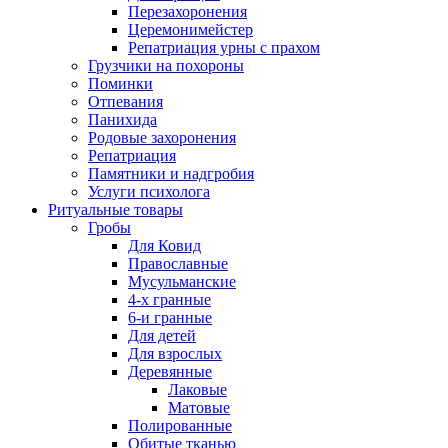
Перезахоронения
Церемонимейстер
Репатриация урны с прахом
Грузчики на похороны
Поминки
Отпевания
Панихида
Родовые захоронения
Репатриация
Памятники и надгробия
Услуги психолога
Ритуальные товары
Гробы
Для Ковид
Православные
Мусульманские
4-х гранные
6-и гранные
Для детей
Для взрослых
Деревянные
Лаковые
Матовые
Полированные
Обитые тканью