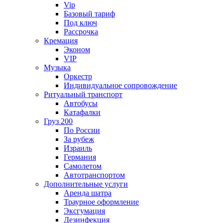
Vip
Базовый тариф
Под ключ
Рассрочка
Кремация
Эконом
VIP
Музыка
Оркестр
Индивидуальное сопровождение
Ритуальный транспорт
Автобусы
Катафалки
Груз 200
По России
За рубеж
Израиль
Германия
Самолетом
Автотранспортом
Дополнительные услуги
Аренда шатра
Траурное оформление
Эксгумация
Дезинфекция